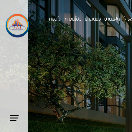
คอนโด
ทาวน์โฮม
บ้านเดี่ยว
บ้านแฝด
โครง