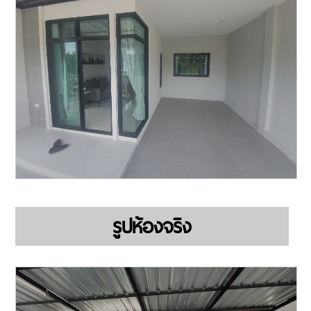
รูปห้องจริง